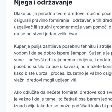
Njega i održavanje
Dlake pulija prirodno tvore dredove, obično poče
osigurali pravilno formiranje i održavanje tih dred
uzgajivač ili stručni groomer može vam pomoći da
da se ne stvori jedan veliki čvor.
Kupanje pulija zahtijeva posebnu tehniku i strpl
vodom i da se dobro ispere šampon. Sušenje je p
vune – počevši od kraja prema korijenu, i dodatn
posebno sušilo za pse u kavezu, no možete koristi
kako biste ubrzali proces. Izuzetno je važno osig
vlažni dredovi mogli upljesniviti.
Ako odlučite da nećete formirati dredove kod sv
je važno i dalje temeljito četkati psa barem jedn
iznad očiju također se može podšišati kako bi po