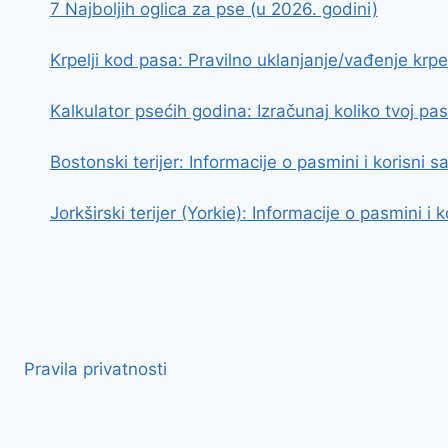
7 Najboljih oglica za pse (u 2026. godini)
Krpelji kod pasa: Pravilno uklanjanje/vađenje krpelj
Kalkulator psećih godina: Izračunaj koliko tvoj pa
Bostonski terijer: Informacije o pasmini i korisni sa
Jorkširski terijer (Yorkie): Informacije o pasmini i k
Pravila privatnosti