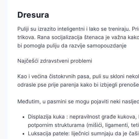
Dresura
Puliji su izrazito inteligentni i lako se treniraju
trikova. Rana socijalizacija štenaca je važna ka
bi pomogla puliju da razvije samopouzdanje
Najčešći zdravstveni problemi
Kao i većina čistokrvnih pasa, puli su skloni neko
odrasle pse prije parenja kako bi izbjegli prenoše
Međutim, u pasmini se mogu pojaviti neki nasljed
Displazija kuka : nepravilnost građe kukova,
potpornim strukturama (mišići, ligamenti, tet
Luksacija patele: liječnici sumnjaju da je ča