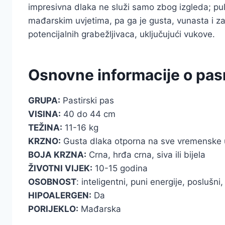
impresivna dlaka ne služi samo zbog izgleda; pul
mađarskim uvjetima, pa ga je gusta, vunasta i zap
potencijalnih grabežljivaca, uključujući vukove.
Osnovne informacije o pas
GRUPA:
Pastirski pas
VISINA:
40 do 44 cm
TEŽINA:
11-16 kg
KRZNO:
Gusta dlaka otporna na sve vremenske uv
BOJA KRZNA:
Crna, hrđa crna, siva ili bijela
ŽIVOTNI VIJEK:
10-15 godina
OSOBNOST
: inteligentni, puni energije, poslušni, v
HIPOALERGEN:
Da
PORIJEKLO:
Mađarska