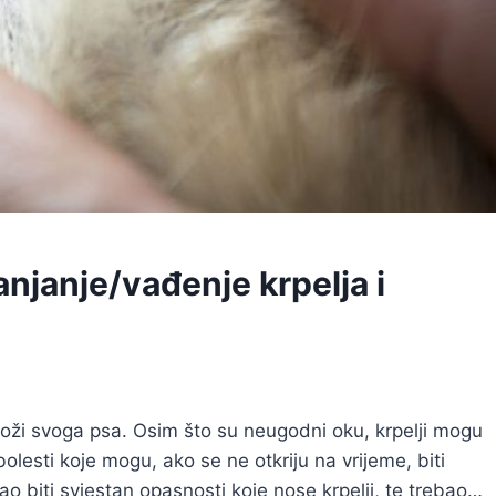
anjanje/vađenje krpelja i
 koži svoga psa. Osim što su neugodni oku, krpelji mogu
i bolesti koje mogu, ako se ne otkriju na vrijeme, biti
o biti svjestan opasnosti koje nose krpelji, te trebao…