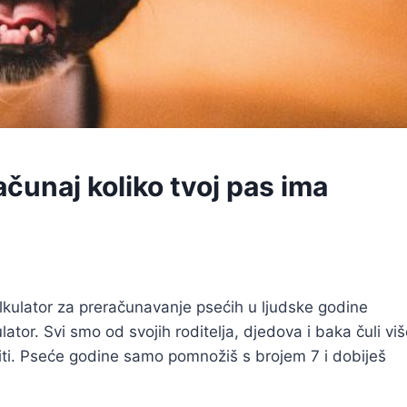
ačunaj koliko tvoj pas ima
alkulator za preračunavanje psećih u ljudske godine
ator. Svi smo od svojih roditelja, djedova i baka čuli vi
riti. Pseće godine samo pomnožiš s brojem 7 i dobiješ