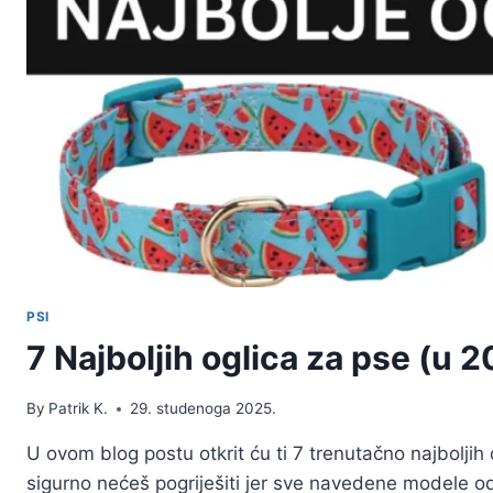
PSI
7 Najboljih oglica za pse (u 2
By
Patrik K.
29. studenoga 2025.
U ovom blog postu otkrit ću ti 7 trenutačno najboljih 
sigurno nećeš pogriješiti jer sve navedene modele odl