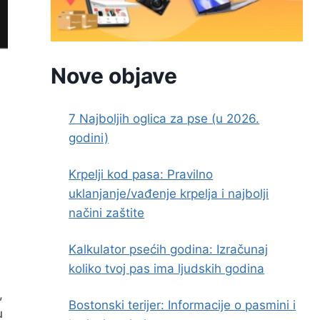
Nove objave
7 Najboljih oglica za pse (u 2026.
godini)
Krpelji kod pasa: Pravilno
uklanjanje/vađenje krpelja i najbolji
načini zaštite
Kalkulator psećih godina: Izračunaj
koliko tvoj pas ima ljudskih godina
,
Bostonski terijer: Informacije o pasmini i
u