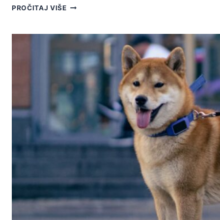
KALKULATOR
PROČITAJ VIŠE
PSEĆIH
GODINA:
IZRAČUNAJ
KOLIKO
TVOJ
PAS
IMA
LJUDSKIH
GODINA