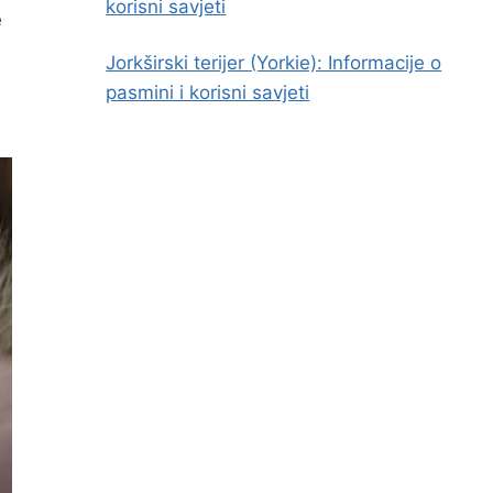
korisni savjeti
e
Jorkširski terijer (Yorkie): Informacije o
pasmini i korisni savjeti