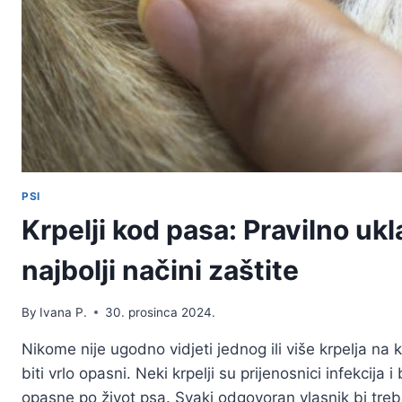
PSI
Krpelji kod pasa: Pravilno ukl
najbolji načini zaštite
By
Ivana P.
30. prosinca 2024.
Nikome nije ugodno vidjeti jednog ili više krpelja na
biti vrlo opasni. Neki krpelji su prijenosnici infekcija 
opasne po život psa. Svaki odgovoran vlasnik bi treba