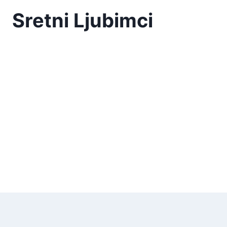
Skip
Sretni Ljubimci
to
content