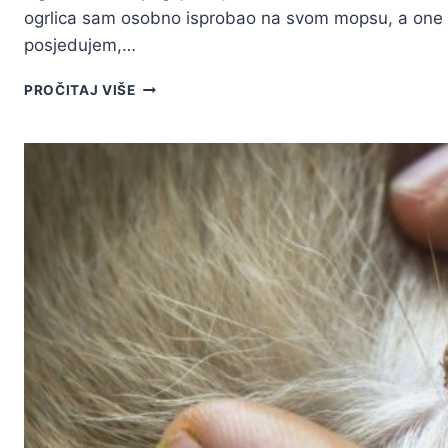
ogrlica sam osobno isprobao na svom mopsu, a one n
posjedujem,…
7
PROČITAJ VIŠE
NAJBOLJIH
OGLICA
ZA
PSE
(U
2026.
GODINI)