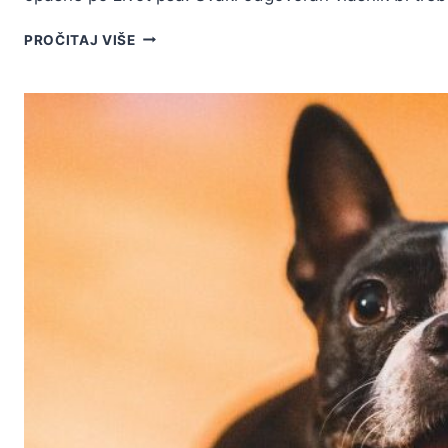
KRPELJI
PROČITAJ VIŠE
KOD
PASA:
PRAVILNO
UKLANJANJE/VAĐENJE
KRPELJA
I
NAJBOLJI
NAČINI
ZAŠTITE