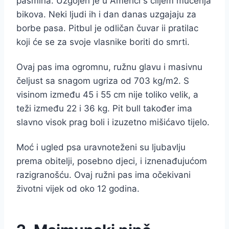
pasmina. Uzgojen je u Americi s ciljem mučenja
bikova. Neki ljudi ih i dan danas uzgajaju za
borbe pasa. Pitbul je odličan čuvar ii pratilac
koji će se za svoje vlasnike boriti do smrti.
Ovaj pas ima ogromnu, ružnu glavu i masivnu
čeljust sa snagom ugriza od 703 kg/m2. S
visinom između 45 i 55 cm nije toliko velik, a
teži između 22 i 36 kg. Pit bull također ima
slavno visok prag boli i izuzetno mišićavo tijelo.
Moć i ugled psa uravnoteženi su ljubavlju
prema obitelji, posebno djeci, i iznenađujućom
razigranošću. Ovaj ružni pas ima očekivani
životni vijek od oko 12 godina.