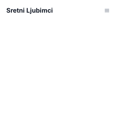
Skip
Sretni Ljubimci
to
content