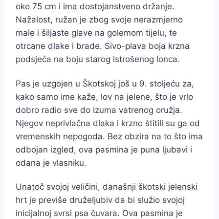
oko 75 cm i ima dostojanstveno držanje.
Nažalost, ružan je zbog svoje nerazmjerno
male i šiljaste glave na golemom tijelu, te
otrcane dlake i brade. Sivo-plava boja krzna
podsjeća na boju starog istrošenog lonca.
Pas je uzgojen u Škotskoj još u 9. stoljeću za,
kako samo ime kaže, lov na jelene, što je vrlo
dobro radio sve do izuma vatrenog oružja.
Njegov neprivlačna dlaka i krzno štitili su ga od
vremenskih nepogoda. Bez obzira na to što ima
odbojan izgled, ova pasmina je puna ljubavi i
odana je vlasniku.
Unatoč svojoj veličini, današnji škotski jelenski
hrt je previše druželjubiv da bi služio svojoj
inicijalnoj svrsi psa čuvara. Ova pasmina je