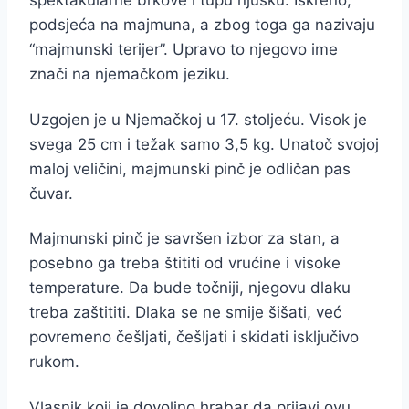
spektakularne brkove i tupu njušku. Iskreno,
podsjeća na majmuna, a zbog toga ga nazivaju
“majmunski terijer”. Upravo to njegovo ime
znači na njemačkom jeziku.
Uzgojen je u Njemačkoj u 17. stoljeću. Visok je
svega 25 cm i težak samo 3,5 kg. Unatoč svojoj
maloj veličini, majmunski pinč je odličan pas
čuvar.
Majmunski pinč je savršen izbor za stan, a
posebno ga treba štititi od vrućine i visoke
temperature. Da bude točniji, njegovu dlaku
treba zaštititi. Dlaka se ne smije šišati, već
povremeno češljati, češljati i skidati isključivo
rukom.
Vlasnik koji je dovoljno hrabar da prijavi ovu