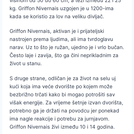
visinom od 50 do 60 cm, a teži između 22 i 25
kg. Griffon Nivernais uzgojen je u 1200-ima
kada se koristio za lov na veliku divljač.
Griffon Nivernais, aktivan je i prijateljski
nastrojen prema ljudima, ali ima tvrdoglavu
narav. Uz to što je ružan, ujedno je i vrlo bučan.
Često laje i zavija, što ga čini neprikladnim za
život u stanu.
S druge strane, odličan je za život na selu uj
kući koja ima veće dvorište po kojem može
bezbrižno trčati kako bi mogao potrošiti sav
višak energije. Za vrijeme šetnje izvan dvorišta,
potrebno ga je držati na povodcu jer ponekad
ima nagle reakcije i potrebu za jurnjavom.
Griffon Nivernais živi između 10 i 14 godina.