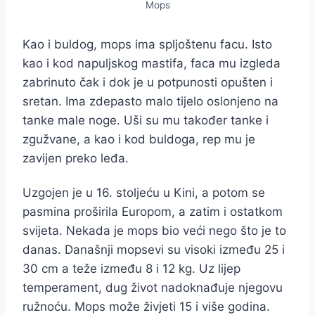
Mops
Kao i buldog, mops ima spljoštenu facu. Isto
kao i kod napuljskog mastifa, faca mu izgleda
zabrinuto čak i dok je u potpunosti opušten i
sretan. Ima zdepasto malo tijelo oslonjeno na
tanke male noge. Uši su mu također tanke i
zgužvane, a kao i kod buldoga, rep mu je
zavijen preko leđa.
Uzgojen je u 16. stoljeću u Kini, a potom se
pasmina proširila Europom, a zatim i ostatkom
svijeta. Nekada je mops bio veći nego što je to
danas. Današnji mopsevi su visoki između 25 i
30 cm a teže između 8 i 12 kg. Uz lijep
temperament, dug život nadoknađuje njegovu
ružnoću. Mops može živjeti 15 i više godina.