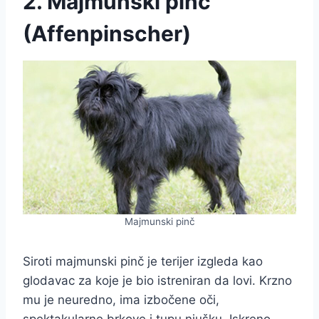
2. Majmunski pinč
(Affenpinscher)
Majmunski pinč
Siroti majmunski pinč je terijer izgleda kao
glodavac za koje je bio istreniran da lovi. Krzno
mu je neuredno, ima izbočene oči,