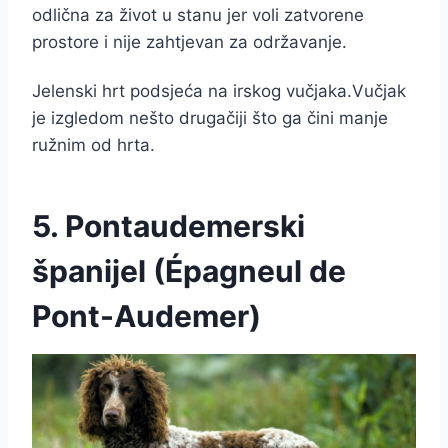
odlična za život u stanu jer voli zatvorene
prostore i nije zahtjevan za održavanje.
Jelenski hrt podsjeća na irskog vučjaka.Vučjak
je izgledom nešto drugačiji što ga čini manje
ružnim od hrta.
5. Pontaudemerski
španijel (Épagneul de
Pont-Audemer)