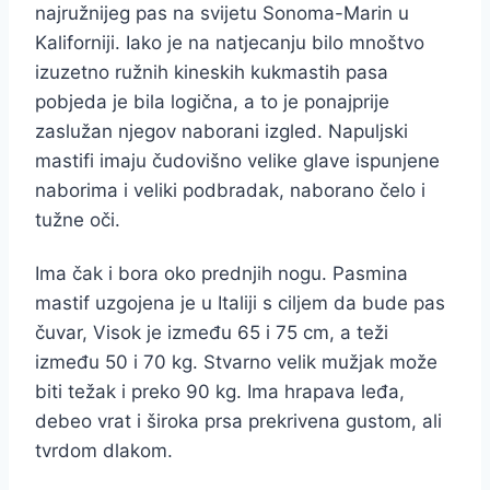
najružnijeg pas na svijetu Sonoma-Marin u
Kaliforniji. Iako je na natjecanju bilo mnoštvo
izuzetno ružnih kineskih kukmastih pasa
pobjeda je bila logična, a to je ponajprije
zaslužan njegov naborani izgled. Napuljski
mastifi imaju čudovišno velike glave ispunjene
naborima i veliki podbradak, naborano čelo i
tužne oči.
Ima čak i bora oko prednjih nogu. Pasmina
mastif uzgojena je u Italiji s ciljem da bude pas
čuvar, Visok je između 65 i 75 cm, a teži
između 50 i 70 kg. Stvarno velik mužjak može
biti težak i preko 90 kg. Ima hrapava leđa,
debeo vrat i široka prsa prekrivena gustom, ali
tvrdom dlakom.