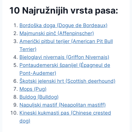
10 Najružnijih vrsta pasa:
Bordoška doga (Dogue de Bordeaux)
Majmunski pinč (Affenpinscher)
Američki pitbul terijer (American Pit Bull
Terrier)
Bjeloglavi nivernais (Griffon Nivernais)
Pontaudemerski španijel (Épagneul de
Pont-Audemer)
Škotski jelenski hrt (Scottish deerhound)
Mops (Pug)
Buldog (Bulldog)
Napuljski mastif (Neapolitan mastiff)
Kineski kukmasti pas (Chinese crested
dog)