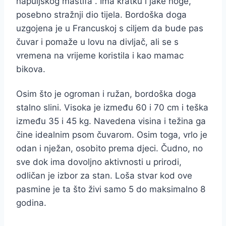
napuljskog mastifa . Ima kratku i jake noge,
posebno stražnji dio tijela. Bordoška doga
uzgojena je u Francuskoj s ciljem da bude pas
čuvar i pomaže u lovu na divljač, ali se s
vremena na vrijeme koristila i kao mamac
bikova.
Osim što je ogroman i ružan, bordoška doga
stalno slini. Visoka je između 60 i 70 cm i teška
između 35 i 45 kg. Navedena visina i težina ga
čine idealnim psom čuvarom. Osim toga, vrlo je
odan i nježan, osobito prema djeci. Čudno, no
sve dok ima dovoljno aktivnosti u prirodi,
odličan je izbor za stan. Loša stvar kod ove
pasmine je ta što živi samo 5 do maksimalno 8
godina.